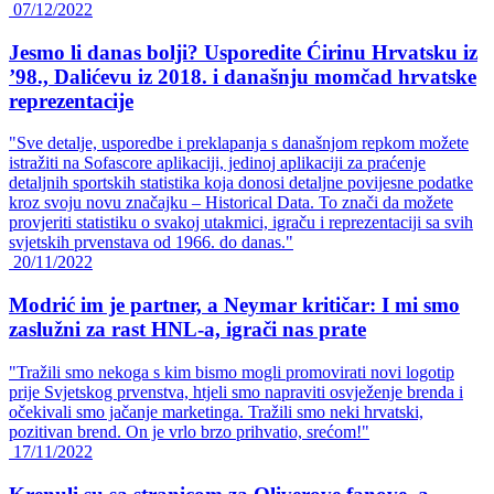
07/12/2022
Jesmo li danas bolji? Usporedite Ćirinu Hrvatsku iz
’98., Dalićevu iz 2018. i današnju momčad hrvatske
reprezentacije
"Sve detalje, usporedbe i preklapanja s današnjom repkom možete
istražiti na Sofascore aplikaciji, jedinoj aplikaciji za praćenje
detaljnih sportskih statistika koja donosi detaljne povijesne podatke
kroz svoju novu značajku – Historical Data. To znači da možete
provjeriti statistiku o svakoj utakmici, igraču i reprezentaciji sa svih
svjetskih prvenstava od 1966. do danas."
20/11/2022
Modrić im je partner, a Neymar kritičar: I mi smo
zaslužni za rast HNL-a, igrači nas prate
"Tražili smo nekoga s kim bismo mogli promovirati novi logotip
prije Svjetskog prvenstva, htjeli smo napraviti osvježenje brenda i
očekivali smo jačanje marketinga. Tražili smo neki hrvatski,
pozitivan brend. On je vrlo brzo prihvatio, srećom!"
17/11/2022