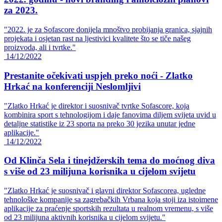
za 2023.
"2022. je za Sofascore donijela mnoštvo probijanja granica, sjajnih
projekata i osjetan rast na ljestivici kvalitete što se tiče našeg
proizvoda, ali i tvrtke."
14/12/2022
Prestanite očekivati uspjeh preko noći - Zlatko
Hrkać na konferenciji Neslomljivi
"Zlatko Hrkać je direktor i suosnivač tvrtke Sofascore, koja
kombinira sport s tehnologijom i daje fanovima diljem svijeta uvid u
detaljne statistike iz 23 sporta na preko 30 jezika unutar jedne
aplikacije."
14/12/2022
Od Klinča Sela i tinejdžerskih tema do moćnog diva
s više od 23 milijuna korisnika u cijelom svijetu
"Zlatko Hrkać je suosnivač i glavni direktor Sofascorea, ugledne
tehnološke kompanije sa zagrebačkih Vrbana koja stoji iza istoimene
aplikacije za praćenje sportskih rezultata u realnom vremenu, s više
od 23 milijuna aktivnih korisnika u cijelom svijetu."