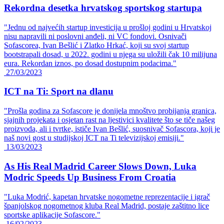
Rekordna desetka hrvatskog sportskog startupa
"Jednu od najvećih startup investicija u prošloj godini u Hrvatskoj
nisu napravili ni poslovni anđeli, ni VC fondovi. Osnivači
Sofascorea, Ivan Bešlić i Zlatko Hrkać, koji su svoj startup
bootstrapali dosad, u 2022. godini u njega su uložili čak 10 milijuna
eura. Rekordan iznos, po dosad dostupnim podacima."
27/03/2023
ICT na Ti: Sport na dlanu
"Prošla godina za Sofascore je donijela mnoštvo probijanja granica,
sjajnih projekata i osjetan rast na ljestivici kvalitete što se tiče našeg
proizvoda, ali i tvrtke, ističe Ivan Bešlić, suosnivač Sofascora, koji je
naš novi gost u studijskoj ICT na Ti televizijskoj emisiji."
13/03/2023
As His Real Madrid Career Slows Down, Luka
Modric Speeds Up Business From Croatia
"Luka Modrić, kapetan hrvatske nogometne reprezentacije i igrač
španjolskog nogometnog kluba Real Madrid, postaje zaštitno lice
sportske aplikacije Sofascore."
16/02/2023