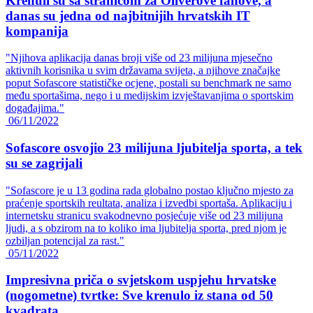
Krenuli su sa stranicom za Oliverove fanove, a
danas su jedna od najbitnijih hrvatskih IT
kompanija
"Njihova aplikacija danas broji više od 23 milijuna mjesečno
aktivnih korisnika u svim državama svijeta, a njihove značajke
poput Sofascore statističke ocjene, postali su benchmark ne samo
među sportašima, nego i u medijskim izvještavanjima o sportskim
događajima."
06/11/2022
Sofascore osvojio 23 milijuna ljubitelja sporta, a tek
su se zagrijali
"Sofascore je u 13 godina rada globalno postao ključno mjesto za
praćenje sportskih reultata, analiza i izvedbi sportaša. Aplikaciju i
internetsku stranicu svakodnevno posjećuje više od 23 milijuna
ljudi, a s obzirom na to koliko ima ljubitelja sporta, pred njom je
ozbiljan potencijal za rast."
05/11/2022
Impresivna priča o svjetskom uspjehu hrvatske
(nogometne) tvrtke: Sve krenulo iz stana od 50
kvadrata