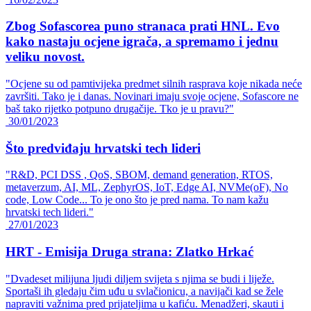
Zbog Sofascorea puno stranaca prati HNL. Evo
kako nastaju ocjene igrača, a spremamo i jednu
veliku novost.
"Ocjene su od pamtivijeka predmet silnih rasprava koje nikada neće
završiti. Tako je i danas. Novinari imaju svoje ocjene, Sofascore ne
baš tako rijetko potpuno drugačije. Tko je u pravu?"
30/01/2023
Što predviđaju hrvatski tech lideri
"R&D, PCI DSS , QoS, SBOM, demand generation, RTOS,
metaverzum, AI, ML, ZephyrOS, IoT, Edge AI, NVMe(oF), No
code, Low Code... To je ono što je pred nama. To nam kažu
hrvatski tech lideri."
27/01/2023
HRT - Emisija Druga strana: Zlatko Hrkać
"Dvadeset milijuna ljudi diljem svijeta s njima se budi i liježe.
Sportaši ih gledaju čim uđu u svlačionicu, a navijači kad se žele
napraviti važnima pred prijateljima u kafiću. Menadžeri, skauti i