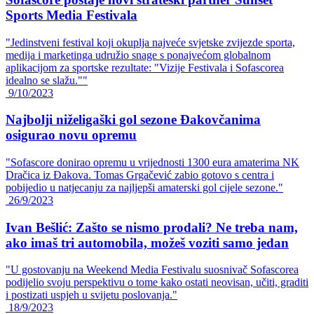
Sports Media Festivala
"Jedinstveni festival koji okuplja najveće svjetske zvijezde sporta,
medija i marketinga udružio snage s ponajvećom globalnom
aplikacijom za sportske rezultate: "Vizije Festivala i Sofascorea
idealno se slažu.""
9/10/2023
Najbolji niželigaški gol sezone Đakovčanima
osigurao novu opremu
"Sofascore donirao opremu u vrijednosti 1300 eura amaterima NK
Dračica iz Đakova. Tomas Grgačević zabio gotovo s centra i
pobijedio u natjecanju za najljepši amaterski gol cijele sezone."
26/9/2023
Ivan Bešlić: Zašto se nismo prodali? Ne treba nam,
ako imaš tri automobila, možeš voziti samo jedan
"U gostovanju na Weekend Media Festivalu suosnivač Sofascorea
podijelio svoju perspektivu o tome kako ostati neovisan, učiti, graditi
i postizati uspjeh u svijetu poslovanja."
18/9/2023