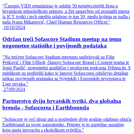
"Časopis VIDI organizirao je odabir 50 najutjecajnijih žena u
hrvatskom tehnološkom sektoru, a žiri sastavljen od poznatih imena
iz ICT tvrtki i tech medija odabrao je top 50, među kojima se našla i
naša Ivana Mikanović, Chief Human Resources Officer."
10/10/2024
Održan treći Sofascore Stadium meetup na temu
nogometne statistike i povijesnih podataka
"Na trećem Sofascore Stadium meetupu sudjelovali su Filip
Petković i Filip Ožbolt, članovi Sofascore Brand i Content teama te
Josip Paušić, nogometni analitičar i producent podcasta Tribina.hr. S
publikom su podijelili kako je fanove Sofascorea oduševio detaljan
prikaz povijesnih podataka sa Svjetskih i Europskih prvenstava te
Lige prvaka."
27/09/2024
Partnerstvo dviju hrvatskih tvrtki, dva globalna
brenda - Sofascorea i Earthbounda
"Sofascore je već drugi put u posljednje dvije godine odabrao obuću
Earthbound za svoje zaposlenike. Primjer je to uspješne suradnje
koja spaja inovaciju s ekološkom sviješću."