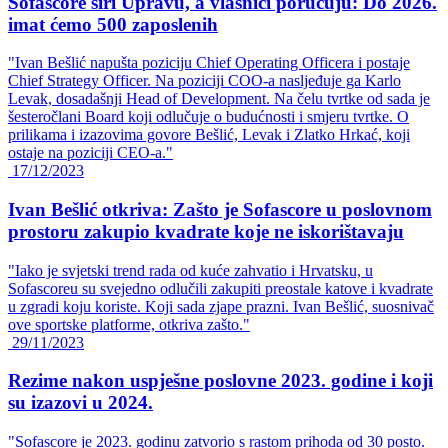
Sofascore širi Upravu, a vlasnici poručuju: Do 2026.
imat ćemo 500 zaposlenih
"Ivan Bešlić napušta poziciju Chief Operating Officera i postaje
Chief Strategy Officer. Na poziciji COO-a nasljeđuje ga Karlo
Levak, dosadašnji Head of Development. Na čelu tvrtke od sada je
šesteročlani Board koji odlučuje o budućnosti i smjeru tvrtke. O
prilikama i izazovima govore Bešlić, Levak i Zlatko Hrkać, koji
ostaje na poziciji CEO-a."
17/12/2023
Ivan Bešlić otkriva: Zašto je Sofascore u poslovnom
prostoru zakupio kvadrate koje ne iskorištavaju
"Iako je svjetski trend rada od kuće zahvatio i Hrvatsku, u
Sofascoreu su svejedno odlučili zakupiti preostale katove i kvadrate
u zgradi koju koriste. Koji sada zjape prazni. Ivan Bešlić, suosnivač
ove sportske platforme, otkriva zašto."
29/11/2023
Rezime nakon uspješne poslovne 2023. godine i koji
su izazovi u 2024.
"Sofascore je 2023. godinu zatvorio s rastom prihoda od 30 posto.