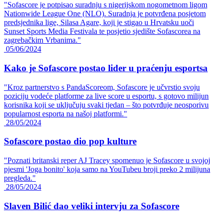
"Sofascore je potpisao suradnju s nigerijskom nogometnom ligom
Nationwide League One (NLO). Suradnja je potvrđena posjetom
predsjednika lige, Silasa Agare, koji je stigao u Hrvatsku uoči
Sunset Sports Media Festivala te posjetio sjedište Sofascorea na
zagrebačkim Vrbanima."
05/06/2024
Kako je Sofascore postao lider u praćenju esportsa
"Kroz partnerstvo s PandaScoreom, Sofascore je učvrstio svoju
poziciju vodeće platforme za live score u esportu, s gotovo milijun
korisnika koji se uključuju svaki tjedan – što potvrđuje neosporivu
popularnost esporta na našoj platformi."
28/05/2024
Sofascore postao dio pop kulture
"Poznati britanski reper AJ Tracey spomenuo je Sofascore u svojoj
pjesmi 'Joga bonito' koja samo na YouTubeu broji preko 2 milijuna
pregleda."
28/05/2024
Slaven Bilić dao veliki intervju za Sofascore