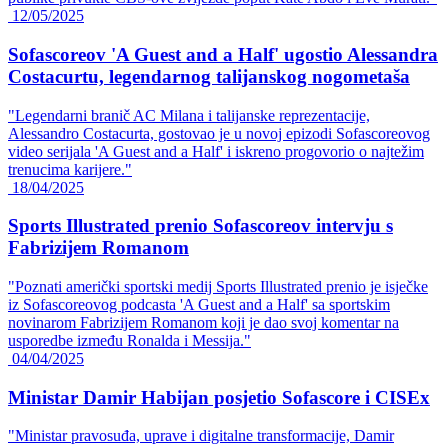
12/05/2025
Sofascoreov 'A Guest and a Half' ugostio Alessandra
Costacurtu, legendarnog talijanskog nogometaša
"Legendarni branič AC Milana i talijanske reprezentacije,
Alessandro Costacurta, gostovao je u novoj epizodi Sofascoreovog
video serijala 'A Guest and a Half' i iskreno progovorio o najtežim
trenucima karijere."
18/04/2025
Sports Illustrated prenio Sofascoreov intervju s
Fabrizijem Romanom
"Poznati američki sportski medij Sports Illustrated prenio je isječke
iz Sofascoreovog podcasta 'A Guest and a Half' sa sportskim
novinarom Fabrizijem Romanom koji je dao svoj komentar na
usporedbe između Ronalda i Messija."
04/04/2025
Ministar Damir Habijan posjetio Sofascore i CISEx
"Ministar pravosuđa, uprave i digitalne transformacije, Damir