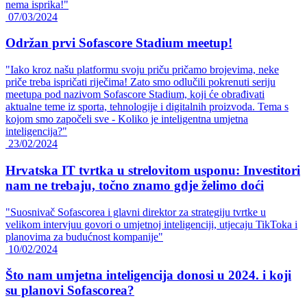
nema isprika!"
07/03/2024
Održan prvi Sofascore Stadium meetup!
"Iako kroz našu platformu svoju priču pričamo brojevima, neke
priče treba ispričati riječima! Zato smo odlučili pokrenuti seriju
meetupa pod nazivom Sofascore Stadium, koji će obrađivati
aktualne teme iz sporta, tehnologije i digitalnih proizvoda. Tema s
kojom smo započeli sve - Koliko je inteligentna umjetna
inteligencija?"
23/02/2024
Hrvatska IT tvrtka u strelovitom usponu: Investitori
nam ne trebaju, točno znamo gdje želimo doći
"Suosnivač Sofascorea i glavni direktor za strategiju tvrtke u
velikom intervjuu govori o umjetnoj inteligenciji, utjecaju TikToka i
planovima za budućnost kompanije"
10/02/2024
Što nam umjetna inteligencija donosi u 2024. i koji
su planovi Sofascorea?