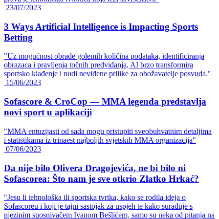
23/07/2023
3 Ways Artificial Intelligence is Impacting Sports
Betting
"Uz mogućnost obrade golemih količina podataka, identificiranja
obrazaca i pravljenja točnih predviđanja, AI brzo transformira
sportsko klađenje i nudi neviđene prilike za obožavatelje posvuda."
15/06/2023
Sofascore & CroCop — MMA legenda predstavlja
novi sport u aplikaciji
"MMA entuzijasti od sada mogu pristupiti sveobuhvatnim detaljima
i statistikama iz trinaest najboljih svjetskih MMA organizacija"
07/06/2023
Da nije bilo Olivera Dragojevića, ne bi bilo ni
Sofascorea: Što nam je sve otkrio Zlatko Hrkać?
"Jesu li tehnološka ili sportska tvrtka, kako se rodila ideja o
Sofascoreu i koji je tajni sastojak za uspjeh te kako surađuje s
njezinim suosnivačem Ivanom Bešlićem, samo su neka od pitanja na