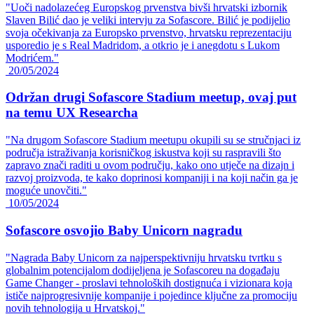
"Uoči nadolazećeg Europskog prvenstva bivši hrvatski izbornik
Slaven Bilić dao je veliki intervju za Sofascore. Bilić je podijelio
svoja očekivanja za Europsko prvenstvo, hrvatsku reprezentaciju
usporedio je s Real Madridom, a otkrio je i anegdotu s Lukom
Modrićem."
20/05/2024
Održan drugi Sofascore Stadium meetup, ovaj put
na temu UX Researcha
"Na drugom Sofascore Stadium meetupu okupili su se stručnjaci iz
područja istraživanja korisničkog iskustva koji su raspravili što
zapravo znači raditi u ovom području, kako ono utječe na dizajn i
razvoj proizvoda, te kako doprinosi kompaniji i na koji način ga je
moguće unovčiti."
10/05/2024
Sofascore osvojio Baby Unicorn nagradu
"Nagrada Baby Unicorn za najperspektivniju hrvatsku tvrtku s
globalnim potencijalom dodijeljena je Sofascoreu na događaju
Game Changer - proslavi tehnoloških dostignuća i vizionara koja
ističe najprogresivnije kompanije i pojedince ključne za promociju
novih tehnologija u Hrvatskoj."