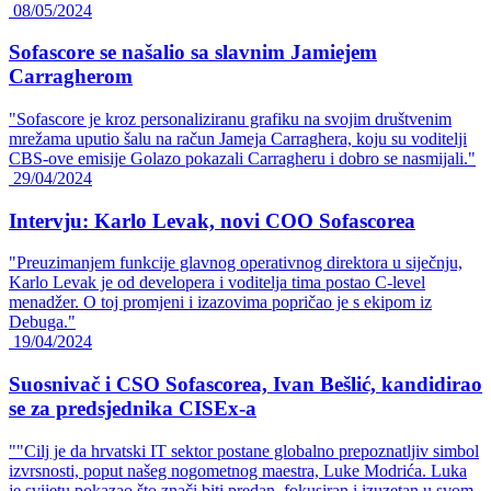
08/05/2024
Sofascore se našalio sa slavnim Jamiejem
Carragherom
"Sofascore je kroz personaliziranu grafiku na svojim društvenim
mrežama uputio šalu na račun Jameja Carraghera, koju su voditelji
CBS-ove emisije Golazo pokazali Carragheru i dobro se nasmijali."
29/04/2024
Intervju: Karlo Levak, novi COO Sofascorea
"Preuzimanjem funkcije glavnog operativnog direktora u siječnju,
Karlo Levak je od developera i voditelja tima postao C-level
menadžer. O toj promjeni i izazovima popričao je s ekipom iz
Debuga."
19/04/2024
Suosnivač i CSO Sofascorea, Ivan Bešlić, kandidirao
se za predsjednika CISEx-a
""Cilj je da hrvatski IT sektor postane globalno prepoznatljiv simbol
izvrsnosti, poput našeg nogometnog maestra, Luke Modrića. Luka
je svijetu pokazao što znači biti predan, fokusiran i izuzetan u svom