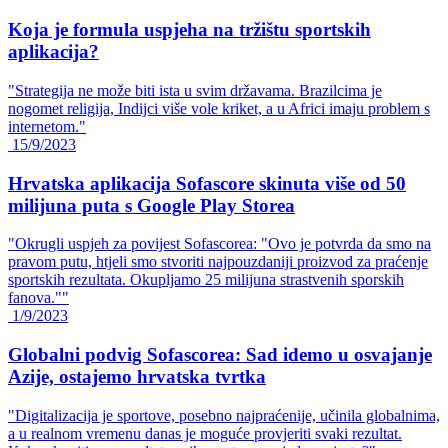
Koja je formula uspjeha na tržištu sportskih
aplikacija?
"Strategija ne može biti ista u svim državama. Brazilcima je
nogomet religija, Indijci više vole kriket, a u Africi imaju problem s
internetom."
15/9/2023
Hrvatska aplikacija Sofascore skinuta više od 50
milijuna puta s Google Play Storea
"Okrugli uspjeh za povijest Sofascorea: "Ovo je potvrda da smo na
pravom putu, htjeli smo stvoriti najpouzdaniji proizvod za praćenje
sportskih rezultata. Okupljamo 25 milijuna strastvenih sporskih
fanova.""
1/9/2023
Globalni podvig Sofascorea: Sad idemo u osvajanje
Azije, ostajemo hrvatska tvrtka
"Digitalizacija je sportove, posebno najpraćenije, učinila globalnima,
a u realnom vremenu danas je moguće provjeriti svaki rezultat.