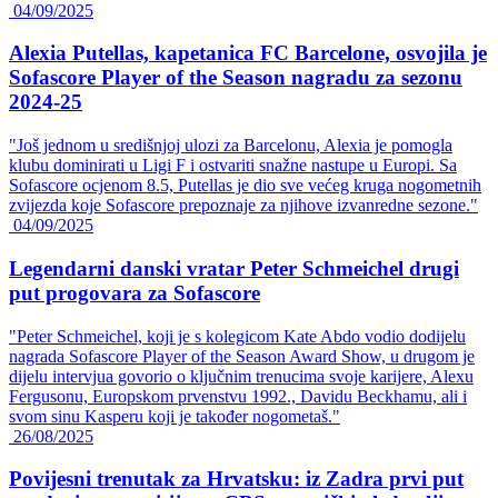
04/09/2025
Alexia Putellas, kapetanica FC Barcelone, osvojila je
Sofascore Player of the Season nagradu za sezonu
2024-25
"Još jednom u središnjoj ulozi za Barcelonu, Alexia je pomogla
klubu dominirati u Ligi F i ostvariti snažne nastupe u Europi. Sa
Sofascore ocjenom 8.5, Putellas je dio sve većeg kruga nogometnih
zvijezda koje Sofascore prepoznaje za njihove izvanredne sezone."
04/09/2025
Legendarni danski vratar Peter Schmeichel drugi
put progovara za Sofascore
"Peter Schmeichel, koji je s kolegicom Kate Abdo vodio dodijelu
nagrada Sofascore Player of the Season Award Show, u drugom je
dijelu intervjua govorio o ključnim trenucima svoje karijere, Alexu
Fergusonu, Europskom prvenstvu 1992., Davidu Beckhamu, ali i
svom sinu Kasperu koji je također nogometaš."
26/08/2025
Povijesni trenutak za Hrvatsku: iz Zadra prvi put