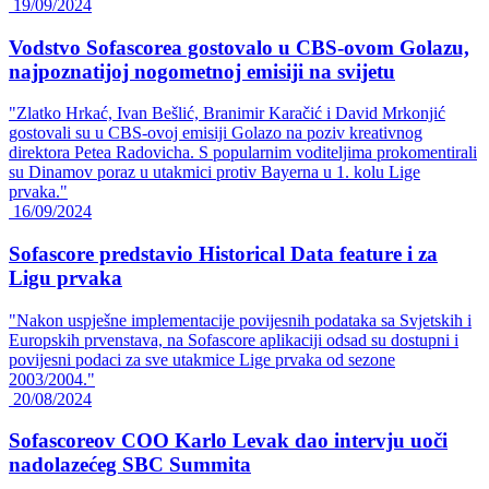
19/09/2024
Vodstvo Sofascorea gostovalo u CBS-ovom Golazu,
najpoznatijoj nogometnoj emisiji na svijetu
"Zlatko Hrkać, Ivan Bešlić, Branimir Karačić i David Mrkonjić
gostovali su u CBS-ovoj emisiji Golazo na poziv kreativnog
direktora Petea Radovicha. S popularnim voditeljima prokomentirali
su Dinamov poraz u utakmici protiv Bayerna u 1. kolu Lige
prvaka."
16/09/2024
Sofascore predstavio Historical Data feature i za
Ligu prvaka
"Nakon uspješne implementacije povijesnih podataka sa Svjetskih i
Europskih prvenstava, na Sofascore aplikaciji odsad su dostupni i
povijesni podaci za sve utakmice Lige prvaka od sezone
2003/2004."
20/08/2024
Sofascoreov COO Karlo Levak dao intervju uoči
nadolazećeg SBC Summita