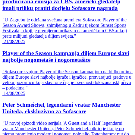
producirana emisija za CBS, američki gledatelji
imali priliku pratiti dodjelu Sofascore nagrada
"U Zagrebu je održana svečana premijera Sofascore Player of the
Season Award Showa, snimljenog u Zadru tijekom Sunset Sports
Festivala, a koji je premijerno prikazan na američkom CBS-u koji
prate milijuni gledatelja diljem svijeta."
21/08/2025
Player of the Season kampanja diljem Europe slavi
najbolje nogometaše i nogometašice
"Sofascore svojom Player of the Season kampanjom na billboardima
diljem Europe slavi najbolje igrače i igračice, pretvarajući gradove u
veliku pozornicu koja slavi one čija je izvrsnost dokazana isključivo
– podacima."
14/08/2025
Peter Schmeichel, legendarni vratar Manchester
Uniteda, ekskluzivno za Sofascore
"U novoj epizodi video serijala 'A Guest and a Half' legendarni
vratar Manchester Uniteda, Peter Schmeichel, otkrio je tko je po
njemu promijenio moderni nogomet, pohvalio Tottenhamov put do