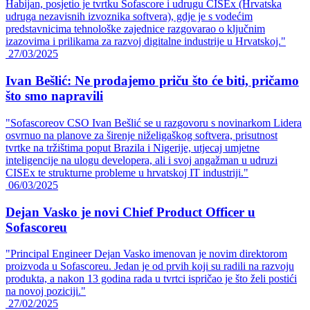
Habijan, posjetio je tvrtku Sofascore i udrugu CISEx (Hrvatska
udruga nezavisnih izvoznika softvera), gdje je s vodećim
predstavnicima tehnološke zajednice razgovarao o ključnim
izazovima i prilikama za razvoj digitalne industrije u Hrvatskoj."
27/03/2025
Ivan Bešlić: Ne prodajemo priču što će biti, pričamo
što smo napravili
"Sofascoreov CSO Ivan Bešlić se u razgovoru s novinarkom Lidera
osvrnuo na planove za širenje niželigaškog softvera, prisutnost
tvrtke na tržištima poput Brazila i Nigerije, utjecaj umjetne
inteligencije na ulogu developera, ali i svoj angažman u udruzi
CISEx te strukturne probleme u hrvatskoj IT industriji."
06/03/2025
Dejan Vasko je novi Chief Product Officer u
Sofascoreu
"Principal Engineer Dejan Vasko imenovan je novim direktorom
proizvoda u Sofascoreu. Jedan je od prvih koji su radili na razvoju
produkta, a nakon 13 godina rada u tvrtci ispričao je što želi postići
na novoj poziciji."
27/02/2025