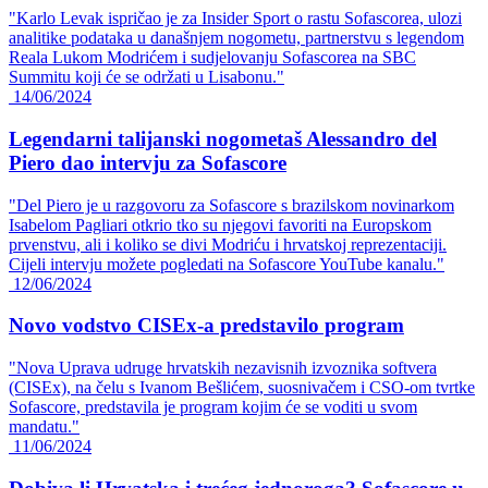
"Karlo Levak ispričao je za Insider Sport o rastu Sofascorea, ulozi
analitike podataka u današnjem nogometu, partnerstvu s legendom
Reala Lukom Modrićem i sudjelovanju Sofascorea na SBC
Summitu koji će se održati u Lisabonu."
14/06/2024
Legendarni talijanski nogometaš Alessandro del
Piero dao intervju za Sofascore
"Del Piero je u razgovoru za Sofascore s brazilskom novinarkom
Isabelom Pagliari otkrio tko su njegovi favoriti na Europskom
prvenstvu, ali i koliko se divi Modriću i hrvatskoj reprezentaciji.
Cijeli intervju možete pogledati na Sofascore YouTube kanalu."
12/06/2024
Novo vodstvo CISEx-a predstavilo program
"Nova Uprava udruge hrvatskih nezavisnih izvoznika softvera
(CISEx), na čelu s Ivanom Bešlićem, suosnivačem i CSO-om tvrtke
Sofascore, predstavila je program kojim će se voditi u svom
mandatu."
11/06/2024