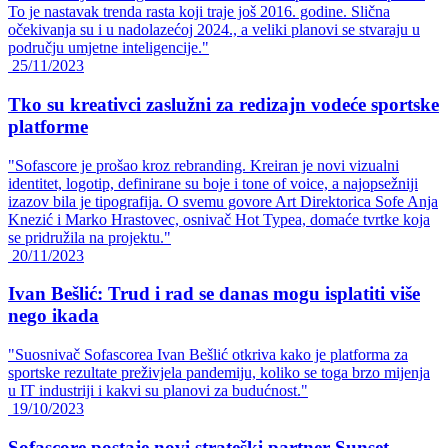
To je nastavak trenda rasta koji traje još 2016. godine. Slična
očekivanja su i u nadolazećoj 2024., a veliki planovi se stvaraju u
području umjetne inteligencije."
25/11/2023
Tko su kreativci zaslužni za redizajn vodeće sportske
platforme
"Sofascore je prošao kroz rebranding. Kreiran je novi vizualni
identitet, logotip, definirane su boje i tone of voice, a najopsežniji
izazov bila je tipografija. O svemu govore Art Direktorica Sofe Anja
Knezić i Marko Hrastovec, osnivač Hot Typea, domaće tvrtke koja
se pridružila na projektu."
20/11/2023
Ivan Bešlić: Trud i rad se danas mogu isplatiti više
nego ikada
"Suosnivač Sofascorea Ivan Bešlić otkriva kako je platforma za
sportske rezultate preživjela pandemiju, koliko se toga brzo mijenja
u IT industriji i kakvi su planovi za budućnost."
19/10/2023
Sofascore postaje novi strateški partner Sunset