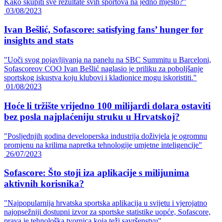
Kako skupiti sve rezultate svih sportova na jedno mjesto?"
03/08/2023
Ivan Bešlić, Sofascore: satisfying fans’ hunger for
insights and stats
"Uoči svog pojavljivanja na panelu na SBC Summitu u Barceloni,
Sofascoreov COO Ivan Bešlić naglasio je priliku za poboljšanje
sportskog iskustva koju klubovi i kladionice mogu iskoristiti."
01/08/2023
Hoće li tržište vrijedno 100 milijardi dolara ostaviti
bez posla najplaćeniju struku u Hrvatskoj?
"Posljednjih godina developerska industrija doživjela je ogromnu
promjenu na krilima napretka tehnologije umjetne inteligencije"
26/07/2023
Sofascore: Što stoji iza aplikacije s milijunima
aktivnih korisnika?
"Najpopularnija hrvatska sportska aplikacija u svijetu i vjerojatno
najopsežniji dostupni izvor za sportske statistike uopće, Sofascore,
prava je tehnološka tvornica koja teži savršenstvu"