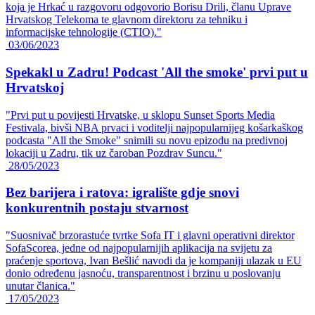
koja je Hrkać u razgovoru odgovorio Borisu Drili, članu Uprave
Hrvatskog Telekoma te glavnom direktoru za tehniku i
informacijske tehnologije (CTIO)."
03/06/2023
Spekakl u Zadru! Podcast 'All the smoke' prvi put u
Hrvatskoj
"Prvi put u povijesti Hrvatske, u sklopu Sunset Sports Media
Festivala, bivši NBA prvaci i voditelji najpopularnijeg košarkaškog
podcasta "All the Smoke" snimili su novu epizodu na predivnoj
lokaciji u Zadru, tik uz čaroban Pozdrav Suncu."
28/05/2023
Bez barijera i ratova: igralište gdje snovi
konkurentnih postaju stvarnost
"Suosnivač brzorastuće tvrtke Sofa IT i glavni operativni direktor
SofaScorea, jedne od najpopularnijih aplikacija na svijetu za
praćenje sportova, Ivan Bešlić navodi da je kompaniji ulazak u EU
donio određenu jasnoću, transparentnost i brzinu u poslovanju
unutar članica."
17/05/2023