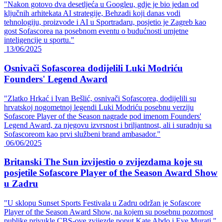
"Nakon gotovo dva desetljeća u Googleu, gdje je bio jedan od
ključnih arhitekata AI strategije, Behzadi koji danas vodi
tehnologiju, proizvode i AI u Sportradaru, posjetio je Zagreb kao
gost Sofascorea na posebnom eventu o budućnosti umjetne
inteligencije u sportu."
13/06/2025
Osnivači Sofascorea dodijelili Luki Modriću
Founders' Legend Award
"Zlatko Hrkać i Ivan Bešlić, osnivači Sofascorea, dodijelili su
hrvatskoj nogometnoj legendi Luki Modriću posebnu verziju
Sofascore Player of the Season nagrade pod imenom Founders'
Legend Award, za njegovu izvrsnost i briljantnost, ali i suradnju sa
Sofascoreom kao prvi službeni brand ambasador."
06/06/2025
Britanski The Sun izvijestio o zvijezdama koje su
posjetile Sofascore Player of the Season Award Show
u Zadru
"U sklopu Sunset Sports Festivala u Zadru održan je Sofascore
Player of the Season Award Show, na kojem su posebnu pozornost
publike privukle CBS-ove zvijezde poput Kate Abdo i Eve Murati."