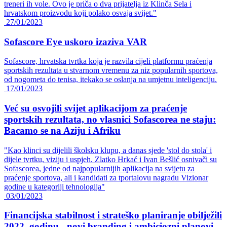
treneri ih vole. Ovo je priča o dva prijatelja iz Klinča Sela i
hrvatskom proizvodu koji polako osvaja svijet."
27/01/2023
Sofascore Eye uskoro izaziva VAR
Sofascore, hrvatska tvrtka koja je razvila cijeli platformu praćenja
sportskih rezultata u stvarnom vremenu za niz popularnih sportova,
od nogometa do tenisa, itekako se oslanja na umjetnu inteligenciju.
17/01/2023
Već su osvojili svijet aplikacijom za praćenje
sportskih rezultata, no vlasnici Sofascorea ne staju:
Bacamo se na Aziju i Afriku
"Kao klinci su dijelili školsku klupu, a danas sjede 'stol do stola' i
dijele tvrtku, viziju i uspjeh. Zlatko Hrkać i Ivan Bešlić osnivači su
Sofascorea, jedne od najpopularnijih aplikacija na svijetu za
praćenje sportova, ali i kandidati za tportalovu nagradu Vizionar
godine u kategoriji tehnologija"
03/01/2023
Financijska stabilnost i strateško planiranje obilježili
2022. godinu - novi branding i ambiciozni planovi