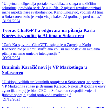
"Umjetna inteligencija postaje nezaobilazna snaga u različitim
sektorima, predviđa se da će u idućih 12 mjeseci revolucionizirati
razne aspekte naše svakodnevice. Karlo Knežević, voditelj AI tima
u Sofascoreu iznio je svoju viziju kakva AI godina je pred nama."
31/01/2024
Tvorac ChatGPT-a odgovara na pitanja Karla
Kneževića, voditelja AI tima u Sofascoreu
"Zack Kass, tvorac ChatGPT-a stigao je u Zagreb, a Karlo
Knežević bio je u timu stručnjaka koji su mu postavljali aktualna
pitanja na temu umjetne inteligencije."
09/01/2024
Branimir Karačić novi je VP Marketinga u
Sofascoreu
"U sklopu velikih strukturalnih promjena u Sofascoreu, na poziciju
VP Marketinga stigao je Branimir Karačić. Nakon 10 godina u envy
agenciji, u kojoj je bio i CEO, u Sofascoreu će spojiti svoje tri
ljubavi: sport, digitalni proizvod i marketing."
21/12/2023