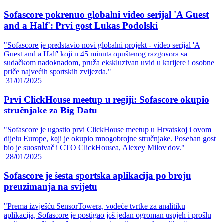
Sofascore pokrenuo globalni video serijal 'A Guest
and a Half': Prvi gost Lukas Podolski
"Sofascore je predstavio novi globalni projekt - video serijal 'A
Guest and a Half' koji u 45 minuta opuštenog razgovora sa
sudačkom nadoknadom, pruža ekskluzivan uvid u karijere i osobne
priče najvećih sportskih zvijezda."
31/01/2025
Prvi ClickHouse meetup u regiji: Sofascore okupio
stručnjake za Big Datu
"Sofascore je ugostio prvi ClickHouse meetup u Hrvatskoj i ovom
dijelu Europe, koji je okupio mnogobrojne stručnjake. Poseban gost
bio je suosnivač i CTO ClickHousea, Alexey Milovidov."
28/01/2025
Sofascore je šesta sportska aplikacija po broju
preuzimanja na svijetu
"Prema izvješću SensorTowera, vodeće tvrtke za analitiku
aplikacija, Sofascore je postigao još jedan ogroman uspjeh i prošlu