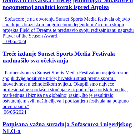
Dobiva li Hrvatska i trećeg jednoroga? Sofascore u
nogometnoj analitici korak ispred Applea
"Sofascore je na otvorenju Sunset Sports Media festivala objavio
suradnju s brazilskom nogometnom legendom Zicom u skopu
projekta Field of Dreams te predstavio svoju redizajniranu nagradu
Player of the Season Award."
10/06/2024
Treće izdanje Sunset Sports Media Festivala
nadmašilo sva očekivanja
"Partnerstvom sa Sunset Sports Media Festivalom uspješno smo
spojili dvije pozitivne priče; hrvatsku strast prema sportu i
inovativnost u tehnološkom svijetu. Okupili smo najveće
profesionalne sportaše i stručnjake iz područja sportskih medija,
marketinga i biznisa na globalnoj razini, što je rezultiralo
ostvarenjem svih naših ciljeva i podizanjem festivala na potpuno
novu razinu."
06/06/2024
Potpisana važna suradnja Sofascorea i nigerijskog
NLO-a