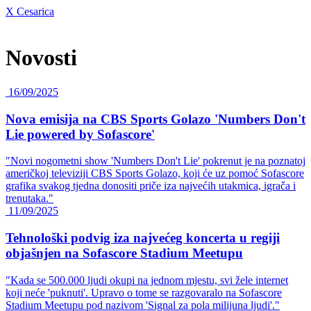
X
Cesarica
Novosti
16/09/2025
Nova emisija na CBS Sports Golazo 'Numbers Don't
Lie powered by Sofascore'
"Novi nogometni show 'Numbers Don't Lie' pokrenut je na poznatoj
američkoj televiziji CBS Sports Golazo, koji će uz pomoć Sofascore
grafika svakog tjedna donositi priče iza najvećih utakmica, igrača i
trenutaka."
11/09/2025
Tehnološki podvig iza najvećeg koncerta u regiji
objašnjen na Sofascore Stadium Meetupu
"Kada se 500.000 ljudi okupi na jednom mjestu, svi žele internet
koji neće 'puknuti'. Upravo o tome se razgovaralo na Sofascore
Stadium Meetupu pod nazivom 'Signal za pola milijuna ljudi'."