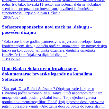
polju. Isto tako, hrvatski IT sektor ima potencijal da na globalnoj
sceni bude prepoznat po inovacijama, kvaliteti i tehnološkoj
superiornosti”, izjavio je Ivan Bešlić."
28/03/2024
Sofascore sponzorira novi track na .debugu -
posvećen dizajnu
"Sofascore je ove godine partnerstvo s najvećom developerskom
konferencijom .debug odlučio proširiti sponzoriranjem novog design
tracka na koji dovodi vrhunske dizajnere, digitalne umjetnike,
istraživače i stručnjake za digitalni dizajn."
13/03/2024
Dino Rađa i Sofascore udružili snage -
dokumentarac hrvatske legende na kanalima
Sofascorea
"Što spaja Dina Rađu i Sofascore? Oboje su svoje karijere u
Hrvatskoj počeli skromno, ali su zahvaljujući napornom radu i uz
mnoga odricanja postali globalni brand. To je ujedno i glavna
poruka dokumentarnog filma 'Rađa', koji je postao dostupan svima
putem Sofascore kanala - Ako želite doći od Splita do Kuće slavnih,