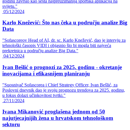
godinu završio kao šesta najpreuzimanija sportska aplikacija na
svijetu."
05/12/2024
Karlo Knežević: Što nas čeka u području analize Big
Data
"Sofascoreov Head of AI, dr. sc. Karlo Knežević, dao je intervju za
tehnološki časopis VIDI i objasnio što bi mogla biti najveća
prekretnica u području analize Big Data."
04/12/2024
Ivan Bešlić o prognozi za 2025. godinu - okretanje
inovacijama i efikasnijem planiranju
"Suosnivač Sofascorea i Chief Strategy Officer, Ivan Bešlić, za
Poslovni dnevnik dao je svoju prognozu trendova za 2025. godinu,
u fokus dolazi učinkovitost tvrtki."
27/11/2024
Ivana Mikanović proglašena jednom od 50
najutjecajnijih žena u hrvatskom tehnološkom
sektoru