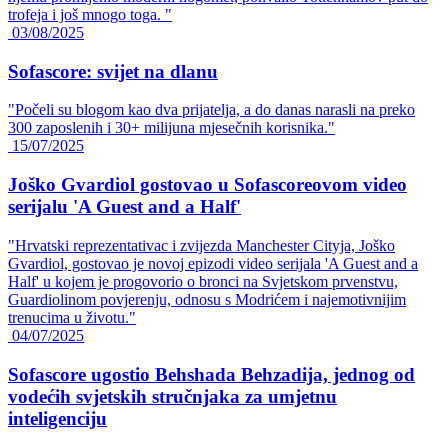
trofeja i još mnogo toga. "
03/08/2025
Sofascore: svijet na dlanu
"Počeli su blogom kao dva prijatelja, a do danas narasli na preko
300 zaposlenih i 30+ milijuna mjesečnih korisnika."
15/07/2025
Joško Gvardiol gostovao u Sofascoreovom video
serijalu 'A Guest and a Half'
"Hrvatski reprezentativac i zvijezda Manchester Cityja, Joško
Gvardiol, gostovao je novoj epizodi video serijala 'A Guest and a
Half' u kojem je progovorio o bronci na Svjetskom prvenstvu,
Guardiolinom povjerenju, odnosu s Modrićem i najemotivnijim
trenucima u životu."
04/07/2025
Sofascore ugostio Behshada Behzadija, jednog od
vodećih svjetskih stručnjaka za umjetnu
inteligenciju